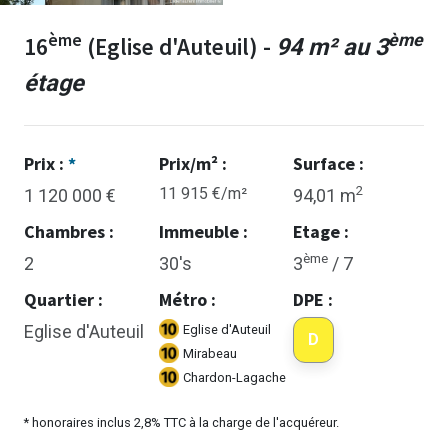
ème
ème
16
(Eglise d'Auteuil) -
94 m² au 3
étage
Prix :
*
Prix/m² :
Surface :
2
11 915 €/m²
1 120 000 €
94,01 m
Chambres :
Immeuble :
Etage :
ème
2
30's
3
/ 7
Quartier :
Métro :
DPE :
Eglise d'Auteuil
Eglise d'Auteuil
D
Mirabeau
Chardon-Lagache
* honoraires inclus 2,8% TTC à la charge de l'acquéreur.